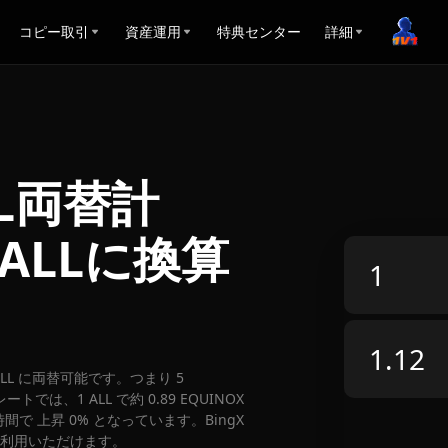
コピー取引
資産運用
特典センター
詳細
ALL両替計
をALLに換算
12 ALL に両替可能です。つまり 5
トでは、1 ALL で約 0.89 EQUINOX
時間で 上昇 0% となっています。BingX
ご利用いただけます。