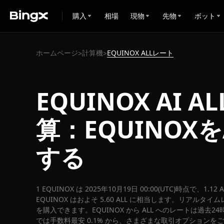
購入
相場
現物
先物
ボット
ホームページ
計算機
EQUINOX ALLレート
>
>
EQUINOX AI 
算：EQUINOX
する
1 EQUINOX は 2025年10月19日 00:00(UTC)時点で、1.
EQUINOX はおよそ 5.60 ALL に相当します。リアルタイムレー
を購入できます。EQUINOX から ALL へのレートは過去24
では手数料最安 0.1% から、さまざまな取引オプションを