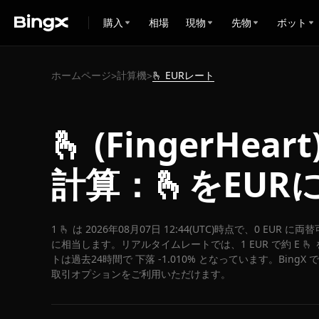
購入
相場
現物
先物
ボット
ホームページ
計算機
🫰 EURレート
>
>
🫰 (FingerHear
計算：🫰をEUR
1 🫰 は 2026年08月07日 12:44(UTC)時点で、0 EUR に
に相当します。リアルタイムレートでは、1 EUR で約 E 🫰 
トは過去24時間で 下落 -1.010% となっています。BingX
取引オプションをご利用いただけます。