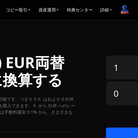
コピー取引
資産運用
特典センター
詳細
t) EUR両替
に換算する
両替可能です。つまり 5 🫰 はおよそ 0 EUR
を購入できます。🫰 から EUR へのレー
 では手数料最安 0.1% から、さまざまな