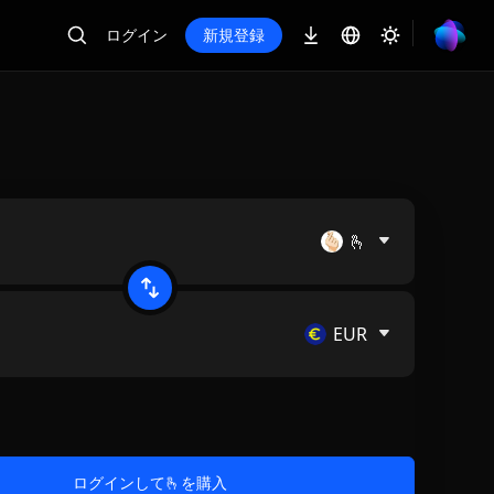
ログイン
新規登録
🫰
EUR
ログインして🫰を購入