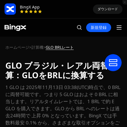
BingX App
ダウンロード
新規登録
ホームページ
計算機
GLO BRLレート
>
>
GLO ブラジル・レアル両替計
算：GLOをBRLに換算する
1 GLO は 2025年11月13日 03:38(UTC)時点で、0 BRL
に両替可能です。つまり 5 GLO はおよそ 0 BRL に相
当します。リアルタイムレートでは、1 BRL で約 E
GLO を購入できます。GLO から BRL へのレートは過
去24時間で 上昇 0% となっています。BingX では手
数料最安 0.1% から、さまざまな取引オプションをご