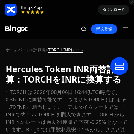
BingX App
ダウンロード
新規登録
ホームページ
計算機
TORCH INRレート
>
>
Hercules Token INR両替計
算：TORCHをINRに換算する
1 TORCH は 2026年08月06日 16:44(UTC)時点で、
0.36 INR に両替可能です。つまり 5 TORCH はおよそ
1.79 INR に相当します。リアルタイムレートでは、1
INR で約 2.77 TORCH を購入できます。TORCH から
INR へのレートは過去24時間で 下落 -0.25% となって
います。BingX では手数料最安 0.1% から、さまざま