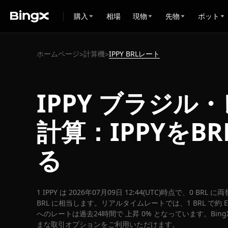
購入
相場
現物
先物
ボット
ホームページ
計算機
IPPY BRLレート
>
>
IPPY ブラジル
計算：IPPYをB
る
1 IPPY は 2026年07月09日 12:44(UTC)時点で、0 BRL
BRL に相当します。リアルタイムレートでは、1 BRL で約 E I
へのレートは過去24時間で 上昇 0% となっています。Bing
まな取引オプションをご利用いただけます。