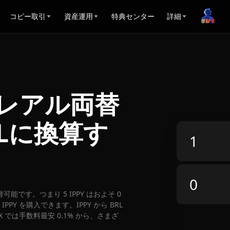
コピー取引
資産運用
特典センター
詳細
・レアル両替
RLに換算す
 に両替可能です。つまり 5 IPPY はおよそ 0
PPY を購入できます。IPPY から BRL
X では手数料最安 0.1% から、さまざ