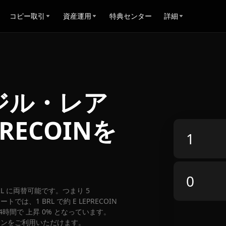
コピー取引
資産運用
特典センター
詳細
ブラジル・レア
RECOINを
0 BRL に両替可能です。つまり 5
では、1 BRL で約 E LEPRECOIN
24時間で 上昇 0% となっています。
ションをご利用いただけます。