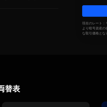
現在のレート：
より暗号資産の
な取引価格とな
N)両替表