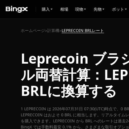
購入
相場
現物
先物
ボット
ホームページ
計算機
LEPRECOIN BRLレート
>
>
Leprecoin 
ル両替計算：LEP
BRLに換算する
1 LEPRECOIN は 2026年07月31日 07:30(UTC)時点で、
LEPRECOIN はおよそ 0 BRL に相当します。リアルタイムレート
を購入できます。LEPRECOIN から BRL へのレートは過去
BingX では手数料最安 0.1% から、さまざまな取引オプ