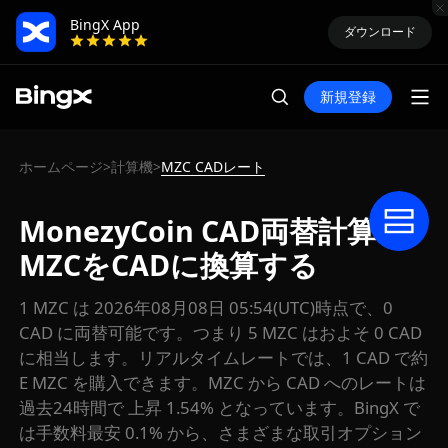
BingX App
ダウンロード
新規登録
ホームページ
計算機
MZC CADレート
>
>
MonezyCoin CAD両替計算：
MZCをCADに換算する
1 MZC は 2026年08月08日 05:54(UTC)時点で、0
CAD に両替可能です。つまり 5 MZC はおよそ 0 CAD
に相当します。リアルタイムレートでは、1 CAD で約
E MZC を購入できます。MZC から CAD へのレートは
過去24時間で 上昇 1.54% となっています。BingX で
は手数料最安 0.1% から、さまざまな取引オプション