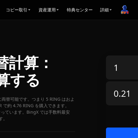
コピー取引
資産運用
特典センター
詳細
R両替計算：
換算する
INR に両替可能です。つまり 5 RING はおよ
 で約 4.76 RING を購入できます。
 となっています。BingX では手数料最安
す。