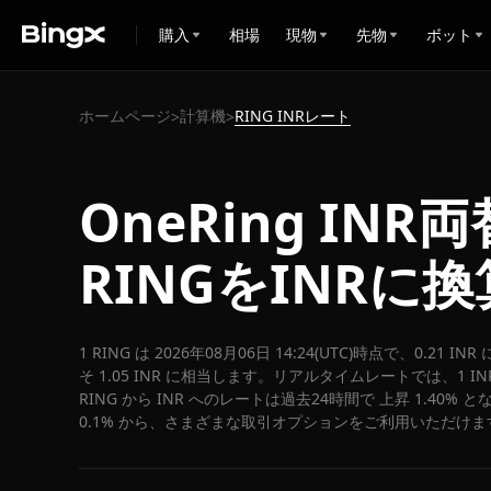
購入
相場
現物
先物
ボット
ホームページ
計算機
RING INRレート
>
>
OneRing IN
RINGをINRに
1 RING は 2026年08月06日 14:24(UTC)時点で、0.21 
そ 1.05 INR に相当します。リアルタイムレートでは、1 INR
RING から INR へのレートは過去24時間で 上昇 1.40%
0.1% から、さまざまな取引オプションをご利用いただけま