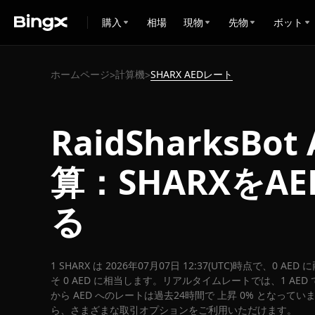
購入
相場
現物
先物
ボット
ホームページ
計算機
SHARX AEDレート
>
>
RaidSharksBo
算：SHARXをA
る
1 SHARX は 2026年07月07日 12:37(UTC)時点で、0 A
そ 0 AED に相当します。リアルタイムレートでは、1 AED で
から AED へのレートは過去24時間で 上昇 0% となっています
ら、さまざまな取引オプションをご利用いただけます。