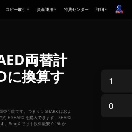
コピー取引
資産運用
特典センター
詳細
t AED両替計
EDに換算す
ED に両替可能です。つまり 5 SHARX はおよ
約 E SHARX を購入できます。SHARX
。BingX では手数料最安 0.1% か