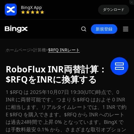
BingX App
ダウンロード
新規登録
ホームページ
計算機
$RFQ INRレート
>
>
RoboFlux INR両替計算：
$RFQをINRに換算する
1 $RFQ は 2025年10月07日 19:30(UTC)時点で、0
INR に両替可能です。つまり 5 $RFQ はおよそ 0 INR
に相当します。リアルタイムレートでは、1 INR で約
E $RFQ を購入できます。$RFQ から INR へのレート
は過去24時間で 上昇 0% となっています。BingX で
は手数料最安 0.1% から、さまざまな取引オプション