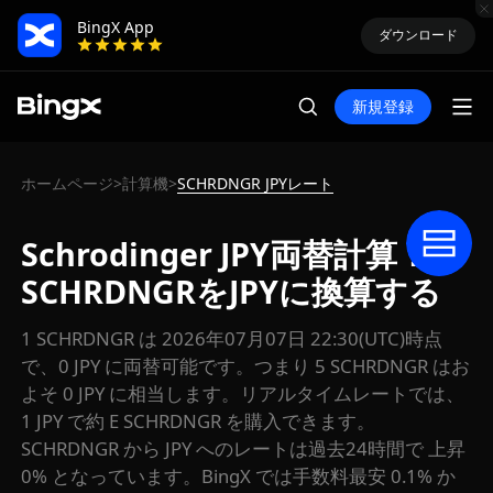
BingX App
ダウンロード
新規登録
ホームページ
計算機
SCHRDNGR JPYレート
>
>
Schrodinger JPY両替計算：
SCHRDNGRをJPYに換算する
1 SCHRDNGR は 2026年07月07日 22:30(UTC)時点
で、0 JPY に両替可能です。つまり 5 SCHRDNGR はお
よそ 0 JPY に相当します。リアルタイムレートでは、
1 JPY で約 E SCHRDNGR を購入できます。
SCHRDNGR から JPY へのレートは過去24時間で 上昇
0% となっています。BingX では手数料最安 0.1% か