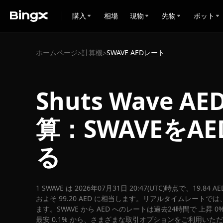
購入
相場
現物
先物
ボット
ホームページ
計算機
SWAVE AEDレート
>
>
Shuts Wave A
算：SWAVEをA
る
1 SWAVE は 2026年07月31日 20:47(UTC)時点で、19.8
およそ 99.20 AED に相当します。リアルタイムレートでは、1 A
ます。SWAVE から AED へのレートは過去24時間で 上昇 0
最安 0.1% から、さまざまな取引オプションをご利用いた