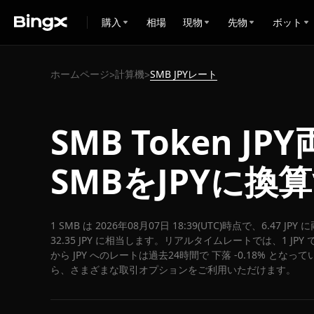
購入
相場
現物
先物
ボット
ホームページ
計算機
SMB JPYレート
>
>
SMB Token J
SMBをJPYに換
1 SMB は 2026年08月07日 18:39(UTC)時点で、6.47 
32.35 JPY に相当します。リアルタイムレートでは、1 JPY 
から JPY へのレートは過去24時間で 下落 -0.18% となって
ら、さまざまな取引オプションをご利用いただけます。