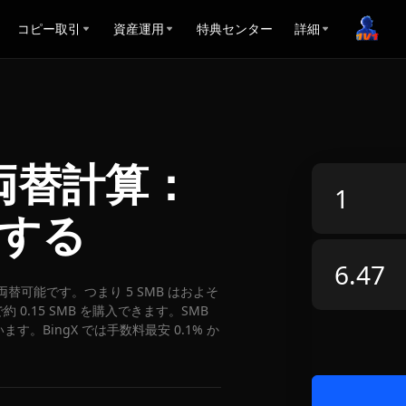
コピー取引
資産運用
特典センター
詳細
PY両替計算：
算する
JPY に両替可能です。つまり 5 SMB はおよそ
で約 0.15 SMB を購入できます。SMB
います。BingX では手数料最安 0.1% か