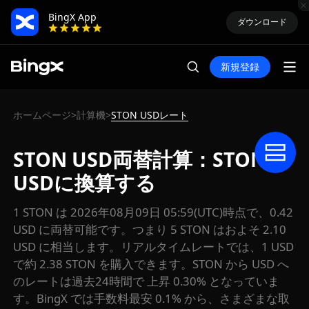
BingX App
ダウンロード
新規登録
ホームページ
計算機
STON USDレート
>
>
STON USD両替計算：STONを
USDに換算する
1 STON は 2026年08月09日 05:59(UTC)時点で、0.42
USD に両替可能です。つまり 5 STON はおよそ 2.10
USD に相当します。リアルタイムレートでは、1 USD
で約 2.38 STON を購入できます。STON から USD へ
のレートは過去24時間で 上昇 0.30% となっていま
す。BingX では手数料最安 0.1% から、さまざまな取