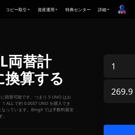
コピー取引
資産運用
特典センター
詳細
ALL両替計
Lに換算する
0 ALL に両替可能です。つまり 5 UNO はお
 ALL で約 0.0037 UNO を購入でき
 となっています。BingX では手数料最安
す。