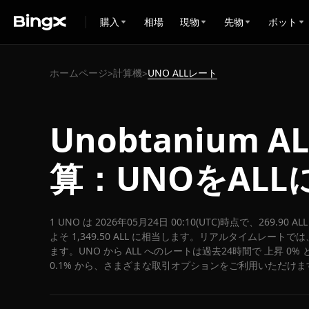
購入
相場
現物
先物
ボット
ホームページ
計算機
UNO ALLレート
>
>
Unobtanium 
算：UNOをAL
1 UNO は 2026年05月24日 00:10(UTC)時点で、269.9
よそ 1,349.50 ALL に相当します。リアルタイムレートでは、1
ます。UNO から ALL へのレートは過去24時間で 上昇 0%
0.1% から、さまざまな取引オプションをご利用いただけま