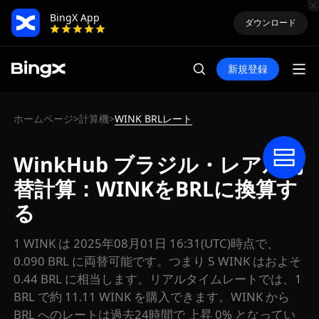
BingX App
ダウンロード
新規登録
ホームページ
計算機
WINK BRLレート
>
>
WinkHub ブラジル・レアル両
替計算：WINKをBRLに換算す
る
1 WINK は 2025年08月01日 16:31(UTC)時点で、
0.090 BRL に両替可能です。つまり 5 WINK はおよそ
0.44 BRL に相当します。リアルタイムレートでは、1
BRL で約 11.11 WINK を購入できます。WINK から
BRL へのレートは過去24時間で 上昇 0% となってい