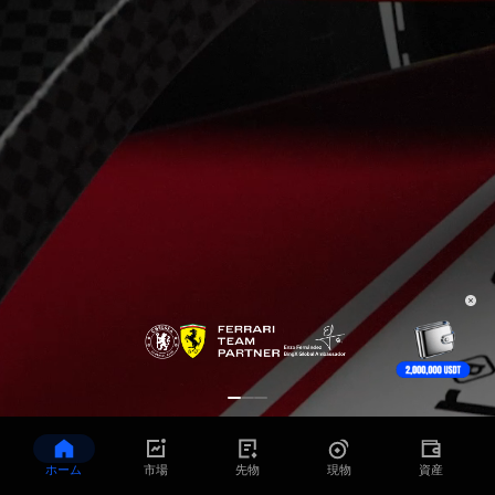
ホーム
市場
先物
現物
資産