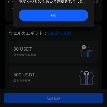
域からのものであると判断されました。
➡️ Enjoy additional -20% fees on top of already 2-
3x lower fees, compared to other exchanges.
OK
ウェルカムギフト：
5,685+USDT
30 USDT
最大新規登録報酬
500 USDT
最大入金報酬
新規登録
500 USDT
最大取引報酬