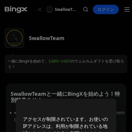
ログイン
SwallowTeam
SwallowTeam
一緒にBingXを始めて、
5,685+ USDT
のウェルカムギフトを受け取ろ
う！
SwallowTeamと一緒にBingXを始めよう！特
別特典あり！
➡️ Join BingX via our link and 7 day access to mem
アクセスが制限されています。お使いの
bership (Send Your UID)
IPアドレスは、利用が制限されている地