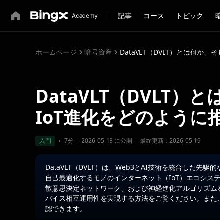
記事
コース
トピック
ホームページ
暗号資産
DataVLT（DVLT）とは何か
DataVLT（DVLT
IoT進化をどのように
入門
7分
2026-05-18 に公開
最終更新：2026-05-19
DataVLT（DVLT）は、Web3とAI技術を統合し
自己最適化するモノのインターネット（IoT）エコシステム
散意思決定ネットワーク、および神経進化アルゴリズム
バイス相互運用性を実現する方法をご覧ください。また、Bi
認できます。