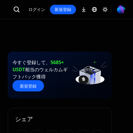
ログイン
新規登録
今すぐ登録して、
5685+
USDT
相当のウェルカムギ
フトパック獲得
新規登録
シェア