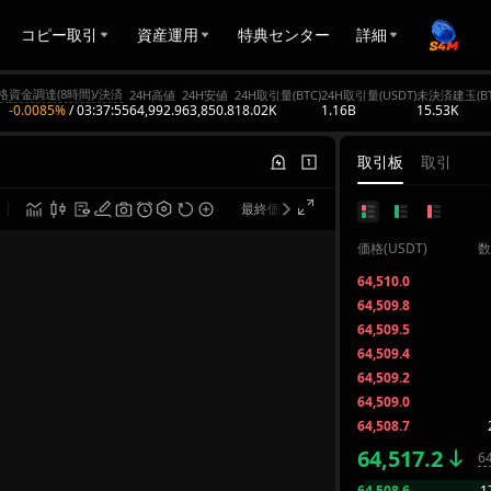
コピー取引
資産運用
特典センター
詳細
格
資金調達(8時間)/決済
24H高値
24H安値
24H取引量(BTC)
24H取引量(USDT)
未決済建玉(BT
64,992.9
63,850.8
18.02K
1.16B
15.53K
-0.0085%
/
03:37:55
取引板
取引
最終価格
TradingView
価格(USDT)
数
64,510.0
64,509.8
64,509.5
64,509.4
64,509.2
64,509.0
64,508.7
64,517.2
64
64,508.6
1