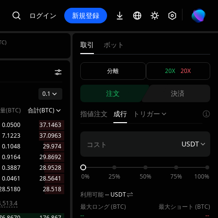
ログイン
新規登録
C)
取引
ボット
分離
20X
20X
注文
決済
0.1
量(BTC)
合計(BTC)
指値注文
成行
トリガー
0.0500
37.1463
7.1223
37.0963
USDT
0.1048
29.974
0.9164
29.8692
0.3887
28.9528
0%
25%
50%
75%
100%
0.0461
28.5641
28.5180
28.518
利用可能
--
USDT
,513.4
最大ロング (
BTC
)
最大ショート (
BTC
)
--
--
76.8670
176.867