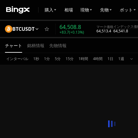
購入
相場
現物
先物
ボット
64,508.8
インデックス価
マーク価格
BTCUSDT
64,513.4
64,541.8
+83.7(+0.13%)
チャート
銘柄情報
先物情報
インターバル
1秒
1分
5分
15分
1時間
4時間
1日
1週