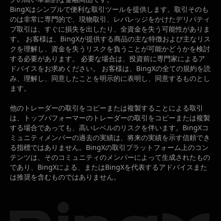
BingXはシンプルで便利な取引ツールを提供します。取引そのも
のは非常に専門的で、現物取引、レバレッジをかけたデリバティ
ブ取引は、すぐに損失を出したり、全資金を失う可能性がありま
す。 お客様は、BingXが提供する商品の主な特徴および主なリス
クを理解し、資金を失うリスクを負うことが可能かどうかを検討
する必要があります。 必要な場合は、投資前に専門家によるア
ドバイスをお求めください。 お客様は、BingXの全ての規約を読
み、理解し、同意したことを明示的に表明し、同意するものとし
ます。
他のトレーダーの取引をコピーまたは複製することによる取引
は、トップパフォーマーのトレーダーの取引をコピーまたは複製
する場合であっても、高いレベルのリスクを伴います。BingXコ
ミュニティメンバーの過去の実績は、将来の実績を示す信頼でき
る指標ではありません。BingXの取引プラットフォーム上のコン
テンツは、そのコミュニティのメンバーによって生成されたもの
であり、BingXによる、またはBingXを代表するアドバイスまた
は推奨を含むものではありません。