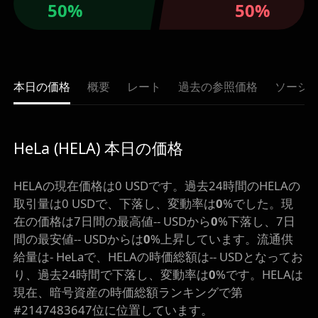
50%
50%
本日の価格
概要
レート
過去の参照価格
ソーシ
HeLa (HELA) 本日の価格
HELAの現在価格は0 USDです。過去24時間のHELAの
取引量は0 USDで、下落し、変動率は
0
%でした。現
在の価格は7日間の最高値-- USDから
0
%下落し、7日
間の最安値-- USDからは
0
%上昇しています。流通供
給量は- HeLaで、HELAの時価総額は-- USDとなってお
り、過去24時間で下落し、変動率は
0
%です。HELAは
現在、暗号資産の時価総額ランキングで第
#2147483647位に位置しています。