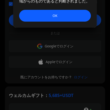
域からのものであると判断されました。
利用規約
と
プライバシーポリシー
を読み、同意しま
す。
OK
新規登録
または
Googleでログイン
Appleでログイン
既にアカウントをお持ちですか？
ログイン
ウェルカムギフト：
5,685+USDT