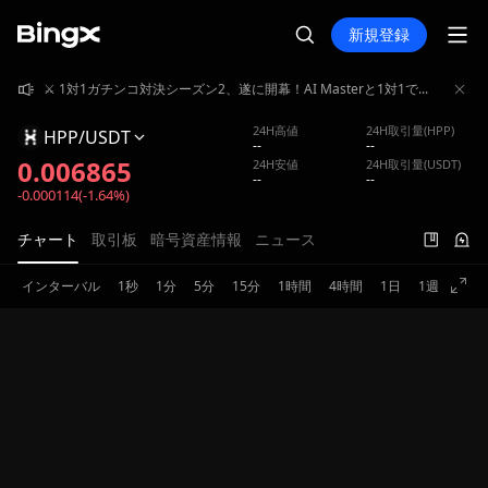
新規登録
⚔️ 1対1ガチンコ対決シーズン2、遂に開幕！AI Masterと1対1でガチンコバトル！賞金プール4,000,000 USDT山分け獲得！
⚔️ 1対1ガチンコ対決シーズン2、遂に開幕！AI Masterと1対1でガチンコバトル！賞金プール4,000,000 USDT山分け獲得！
⚔️ 1対1ガチンコ対決シーズン2、遂に開幕！AI Masterと1対1でガチンコバトル！賞金プール4,000,000 USDT山分け獲得！
24H高値
24H取引量(HPP)
HPP/USDT
--
--
0.006865
24H安値
24H取引量(USDT)
--
--
-0.000114(-1.64%)
チャート
取引板
暗号資産情報
ニュース
インターバル
1秒
1分
5分
15分
1時間
4時間
1日
1週