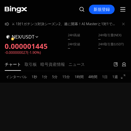
新規登録
⚔️ 1対1ガチンコ対決シーズン2、遂に開幕！AI Masterと1対1でガチンコバトル！賞金プール4,000,000 USDT山分け獲得！
⚔️ 1対1ガチンコ対決シーズン2、遂に開幕！AI Masterと1対1でガチンコバトル！賞金プール4,000,000 USDT山分け獲得！
⚔️ 1対1ガチンコ対決シーズン2、遂に開幕！AI Masterと1対1でガチンコバトル！賞金プール4,000,000 USDT山分け獲得！
24H高値
24H取引量(NEX)
NEX/USDT
--
--
0.000001445
24H安値
24H取引量(USDT)
--
--
-0.000000027(-1.90%)
チャート
取引板
暗号資産情報
ニュース
インターバル
1秒
1分
5分
15分
1時間
4時間
1日
1週