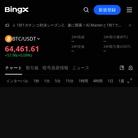
新規登録
⚔️ 1対1ガチンコ対決シーズン2、遂に開幕！AI Masterと1対1でガチンコバトル！賞金プール4,000,000 USDT山分け獲得！
⚔️ 1対1ガチンコ対決シーズン2、遂に開幕！AI Masterと1対1でガチンコバトル！賞金プール4,000,000 USDT山分け獲得！
⚔️ 1対1ガチンコ対決シーズン2、遂に開幕！AI Masterと1対1でガチンコバトル！賞金プール4,000,000 USDT山分け獲得！
24H高値
24H取引量(BTC)
BTC/USDT
--
--
64,461.61
24H安値
24H取引量(USDT)
--
--
+57.96(+0.09%)
チャート
取引板
暗号資産情報
ニュース
インターバル
1秒
1分
5分
15分
1時間
4時間
1日
1週