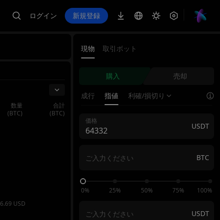
ログイン
新規登録
現物
取引ボット
引
購入
売却
成行
指値
利確/損切り
数量
合計
(BTC)
(BTC)
価格
USDT
BTC
0%
25%
50%
75%
100%
6.69
USD
USDT