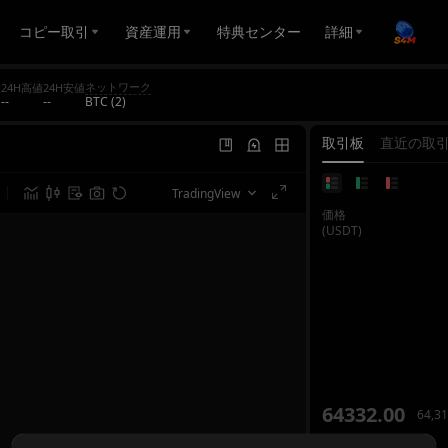
コピー取引
資産運用
特典センター
詳細
ネットワーク
量
24H高値
24H安値
--
--
BTC (2)
取引板
直近の取
TradingView
価格
(USDT)
64332.00
64,31