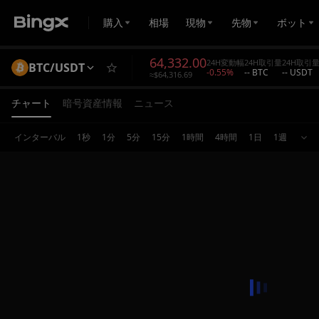
購入
相場
現物
先物
ボット
64,332.00
24H変動幅
24H取引量
24H取引
BTC/USDT
-0.55%
-- BTC
-- USDT
≈$64,316.69
チャート
暗号資産情報
ニュース
インターバル
1秒
1分
5分
15分
1時間
4時間
1日
1週