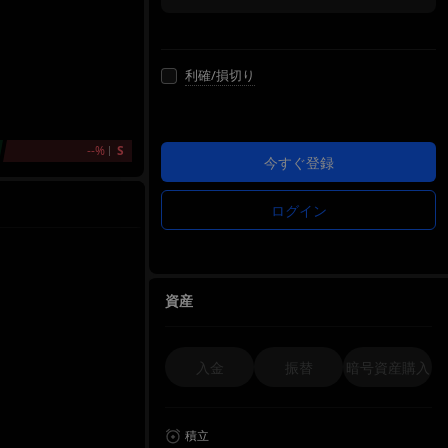
利確/損切り
--%
S
今すぐ登録
ログイン
資産
入金
振替
暗号資産購入
積立