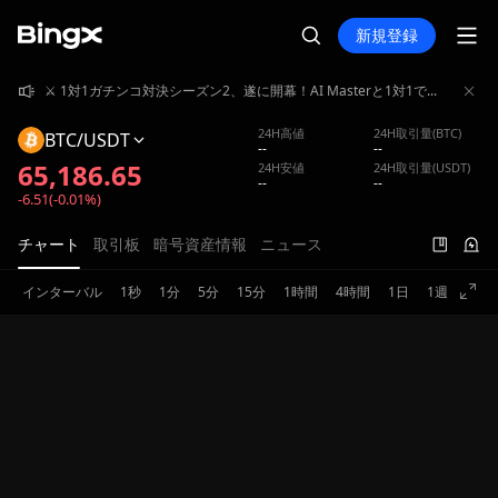
新規登録
⚔️ 1対1ガチンコ対決シーズン2、遂に開幕！AI Masterと1対1でガチンコバトル！賞金プール4,000,000 USDT山分け獲得！
⚔️ 1対1ガチンコ対決シーズン2、遂に開幕！AI Masterと1対1でガチンコバトル！賞金プール4,000,000 USDT山分け獲得！
⚔️ 1対1ガチンコ対決シーズン2、遂に開幕！AI Masterと1対1でガチンコバトル！賞金プール4,000,000 USDT山分け獲得！
24H高値
24H取引量(BTC)
BTC/USDT
--
--
65,186.65
24H安値
24H取引量(USDT)
--
--
-6.51(-0.01%)
チャート
取引板
暗号資産情報
ニュース
インターバル
1秒
1分
5分
15分
1時間
4時間
1日
1週