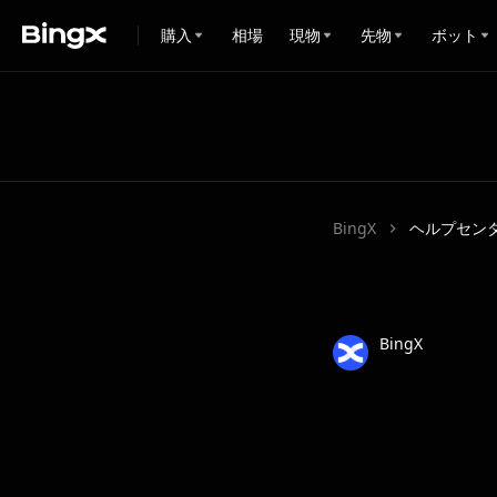
購入
相場
現物
先物
ボット
BingX
ヘルプセン
BingX