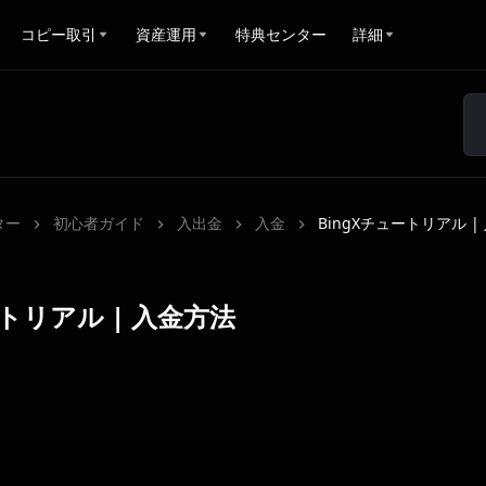
コピー取引
資産運用
特典センター
詳細
ター
初心者ガイド
入出金
入金
BingXチュートリアル |
ートリアル | 入金方法