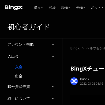
購入
相場
現物
先物
ボット
初心者ガイド
アカウント機能
BingX
ヘルプセン
入出金
入金
BingXチュ
出金
BingX
2022-03-02 08:16
暗号資産売買
取引について