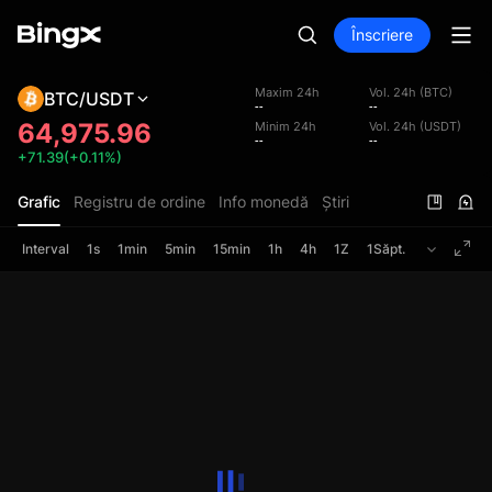
Înscriere
Maxim 24h
Vol. 24h (BTC)
BTC/USDT
--
--
64,975.96
Minim 24h
Vol. 24h (USDT)
--
--
+71.39(+0.11%)
Grafic
Registru de ordine
Info monedă
Știri
Interval
1s
1min
5min
15min
1h
4h
1Z
1Săpt.