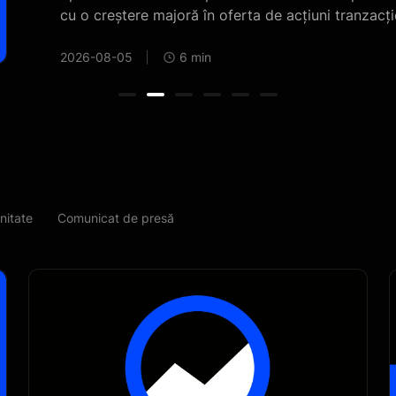
in 4 august a
t ar putea
d că afacerea de
iunile anterior
re mare a ofertei
50% față de vârf:
imativ 108-113
itate
Comunicat de presă