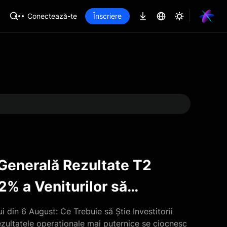
Conectează-te
Înscriere
Decizia Fed din iulie 
hawkish pentru acțiuni,
Ce s-a întâmplat la întâlnirea FOMC din iul
ratele neschimbate, totuși detaliile au împi