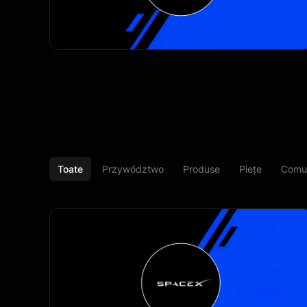
 oferta de acțiuni tranzacționabile. Raportul de câștiguri d
 fundamentală, în timp ce expirarea blocajului din 6 augus
niturile Q2 au crescut cu 92%: SpaceX a livrat o
urilor și o îmbunătățire accentuată a profitabilității, arătân
icient. 6 august marchează prima expirare a blocajului: Acț
ni eligibile pentru tranzacționare, creând potențial o crește
uplimentară de vânzare. SPCX a scăzut deja cu aproximativ 
 un maxim din mijlocul lunii iunie de 225,64 dolari la aprox
Toate
Przywództwo
Produse
Piețe
Comun