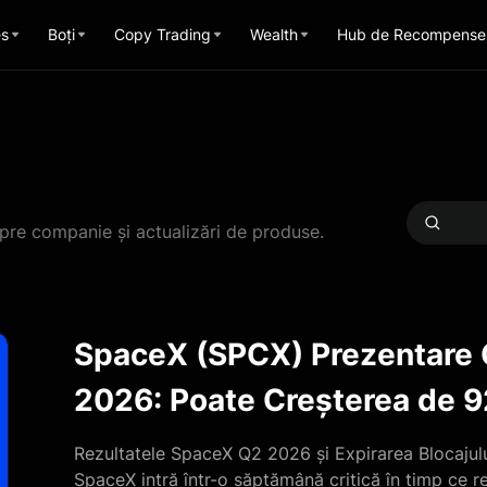
es
Boți
Copy Trading
Wealth
Hub de Recompense
espre companie și actualizări de produse.
e T2
ă
ust?
e Investitorii
rnice se ciocnesc