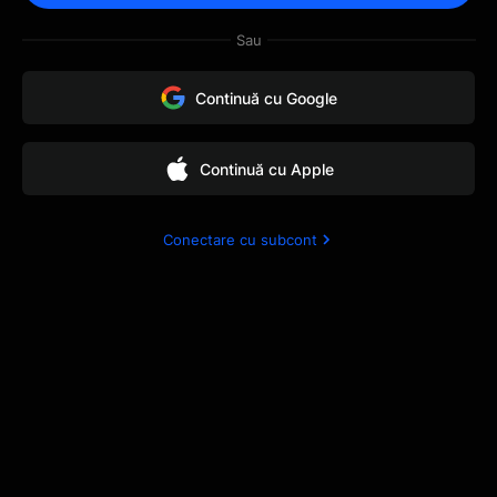
email pentru a te ajuta să
Sau
rezolvi problema.
Continuă cu Google
Continuă cu Apple
Conectare cu subcont