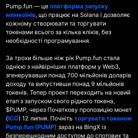
Pump.fun — це
платформа запуску
мемкоїнів
, що працює на Solana і дозволяє
кожному створювати та торгувати
токенами всього за кілька кліків, без
необхідності програмування.
За трохи більше ніж рік Pump.fun стала
однією з найвірніших платформ у Web3,
згенерувавши понад 700 мільйонів доларів
доходу та випустивши понад 9 мільйонів
токенів. Тепер проект переходить на новий
етап з запуском свого рідного токена,
$PUMP, через Початкову пропозицію монет
(
ICO
) 12 липня. Почніть
торгувати токеном
Pump.fun (PUMP)
зараз на BingX із
безперешкодним доступом до спотових та