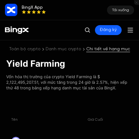
BingX App
Tải xuống
Đăng ký
Toàn bộ crypto
Danh mục crypto
Chi tiết về hạng mục
Yield Farming
Vốn hóa thị trường của crypto Yield Farming là $
2,122,495,207.51, với mức tăng trong 24 giờ là 2.57%, hiện xếp
thứ 48 trong bảng xếp hạng danh mục tài sản của BingX.
Tên
Giá Cuối