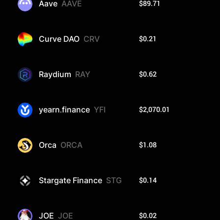
$89.71
Aave
AAVE
$0.21
Curve DAO
CRV
$0.62
Raydium
RAY
$2,070.01
yearn.finance
YFI
$1.08
Orca
ORCA
$0.14
Stargate Finance
STG
$0.02
JOE
JOE