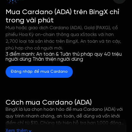
--
Mua Cardano (ADA) trên BingX chỉ
trong vài phút
Mua hoặc giao dịch Cardano (ADA), Gold (PAXG), cổ
phiếu Hoa Kỳ on-chain thông qua xStocks với hơn
2,700 loại tài sản khác trên BingX. An toàn và tin cậy,
phù hợp cho cả người mới.
3 điểm mạnh: An toàn & Tuân thủ pháp quy 40 triệu
người dùng Thân thiện người dùng
Đăng nhập để mua Cardano
Cách mua Cardano (ADA)
BingX là lựa chọn hoàn hảo để mua Cardano (ADA) với
quy trình nhanh chóng, an toàn, dễ dùng và vốn khởi
điểm chỉ từ $10. Chúng tôi hiện hỗ trợ hơn 1,000 đồng
crypto và nhiều phương thức thanh toán quốc tế, cho
Xem thêm