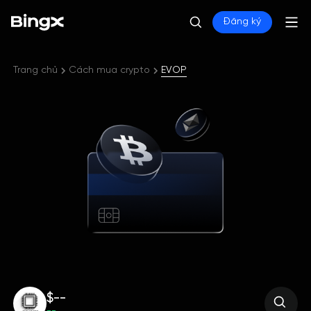
Đăng ký
Trang chủ
Cách mua crypto
EVOP
$--