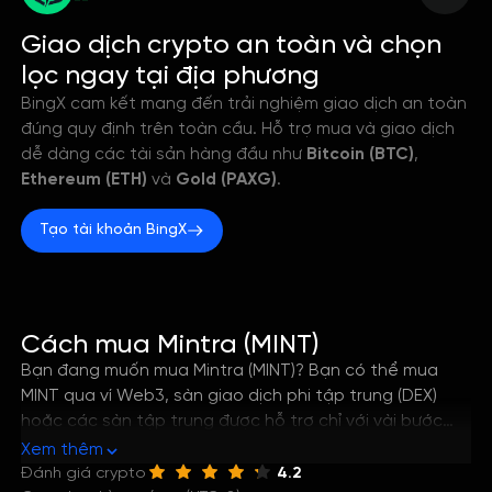
--
Giao dịch crypto an toàn và chọn
lọc ngay tại địa phương
BingX cam kết mang đến trải nghiệm giao dịch an toàn
đúng quy định trên toàn cầu. Hỗ trợ mua và giao dịch
dễ dàng các tài sản hàng đầu như
Bitcoin (BTC)
,
Ethereum (ETH)
và
Gold (PAXG)
.
Tạo tài khoản BingX
Cách mua Mintra (MINT)
Bạn đang muốn mua Mintra (MINT)? Bạn có thể mua
MINT qua ví Web3, sàn giao dịch phi tập trung (DEX)
hoặc các sàn tập trung được hỗ trợ chỉ với vài bước
đơn giản. Hướng dẫn này sẽ giúp bạn nắm rõ cách tốt
Xem thêm
nhất để mua Mintra, cũng như cách lưu trữ và quản lý
Đánh giá crypto
4.2