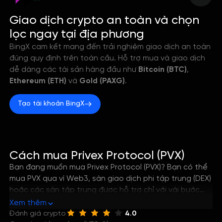
--
Giao dịch crypto an toàn và chọn
lọc ngay tại địa phương
BingX cam kết mang đến trải nghiệm giao dịch an toàn
đúng quy định trên toàn cầu. Hỗ trợ mua và giao dịch
dễ dàng các tài sản hàng đầu như
Bitcoin (BTC)
,
Ethereum (ETH)
và
Gold (PAXG)
.
Tạo tài khoản BingX
Cách mua Privex Protocol (PVX)
Bạn đang muốn mua Privex Protocol (PVX)? Bạn có thể
mua PVX qua ví Web3, sàn giao dịch phi tập trung (DEX)
hoặc các sàn tập trung được hỗ trợ chỉ với vài bước
đơn giản. Hướng dẫn này sẽ giúp bạn nắm rõ cách tốt
Xem thêm
nhất để mua Privex Protocol, cũng như cách lưu trữ và
Đánh giá crypto
4.0