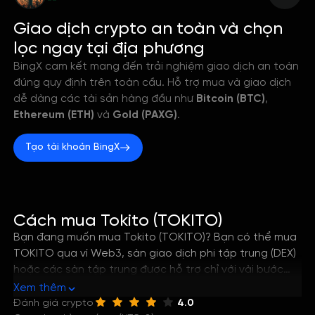
--
Giao dịch crypto an toàn và chọn
lọc ngay tại địa phương
BingX cam kết mang đến trải nghiệm giao dịch an toàn
đúng quy định trên toàn cầu. Hỗ trợ mua và giao dịch
dễ dàng các tài sản hàng đầu như
Bitcoin (BTC)
,
Ethereum (ETH)
và
Gold (PAXG)
.
Tạo tài khoản BingX
Cách mua Tokito (TOKITO)
Bạn đang muốn mua Tokito (TOKITO)? Bạn có thể mua
TOKITO qua ví Web3, sàn giao dịch phi tập trung (DEX)
hoặc các sàn tập trung được hỗ trợ chỉ với vài bước
đơn giản. Hướng dẫn này sẽ giúp bạn nắm rõ cách tốt
Xem thêm
nhất để mua Tokito, cũng như cách lưu trữ và quản lý
Đánh giá crypto
4.0