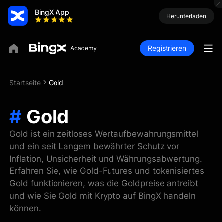
BingX App
Herunterladen
Registrieren
Startseite
Gold
#
Gold
Gold ist ein zeitloses Wertaufbewahrungsmittel
und ein seit Langem bewährter Schutz vor
Inflation, Unsicherheit und Währungsabwertung.
Erfahren Sie, wie Gold-Futures und tokenisiertes
Gold funktionieren, was die Goldpreise antreibt
und wie Sie Gold mit Krypto auf BingX handeln
können.