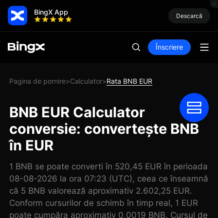
BingX App
Descarcă
Înscriere
Pagina de pornire
Calculator
Rata BNB EUR
>
>
BNB EUR Calculator
conversie: convertește BNB
în EUR
1 BNB se poate converti în 520,45 EUR în perioada
08-08-2026 la ora 07:23 (UTC), ceea ce înseamnă
că 5 BNB valorează aproximativ 2.602,25 EUR.
Conform cursurilor de schimb în timp real, 1 EUR
poate cumpăra aproximativ 0,0019 BNB. Cursul de