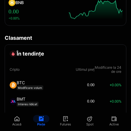
BNB
0.00
+0.00%
Clasament
În tendințe
Modificare la 24
Cripto
Ultimul preț
de ore
BTC
+0.00%
0.00
Modificare volum
BMT
+0.00%
0.00
Interes ridicat
XAN
+0.00%
0.00
Modificare preț
Acasă
Piețe
Futures
Spot
Active