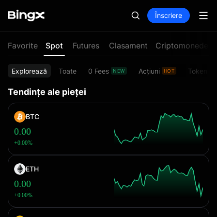
Înscriere
Favorite
Spot
Futures
Clasament
Criptomonede n
Explorează
Toate
0 Fees
Acțiuni
Tokenize
NEW
HOT
Tendințe ale pieței
BTC
0.00
+0.00%
ETH
0.00
+0.00%