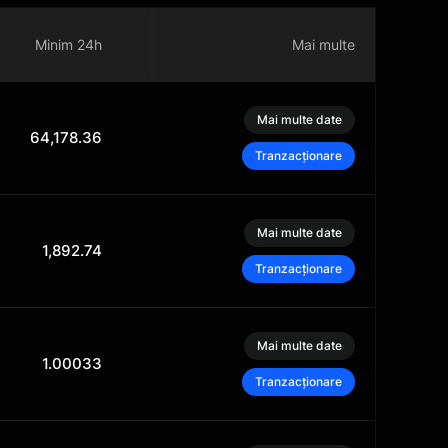
Capitalizarea
Minim 24h
Volum 24h
Mai multe
de piață
Mai multe date
64,178.36
91.82M
$1.28T
Tranzacționare
Mai multe date
1,892.74
37.2M
$228.76B
Tranzacționare
Mai multe date
1.00033
34.18M
$71.88B
Tranzacționare