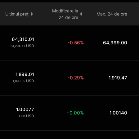
Modificare la
Ultimul preț
Max. 24 de ore
24 de ore
64,310.01
-0.56%
64,999.00
USD
64,294.71
1,899.01
-0.29%
1,919.47
USD
1,898.55
1.00077
+0.00%
1.00140
USD
1.00