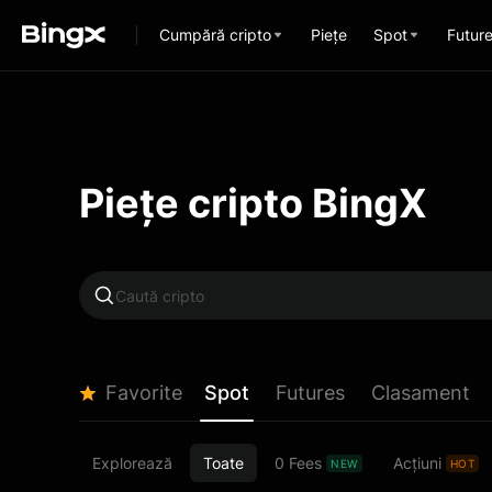
Cumpără cripto
Piețe
Spot
Futur
Piețe cripto BingX
Favorite
Spot
Futures
Clasament
Explorează
Toate
0 Fees
Acțiuni
NEW
HOT