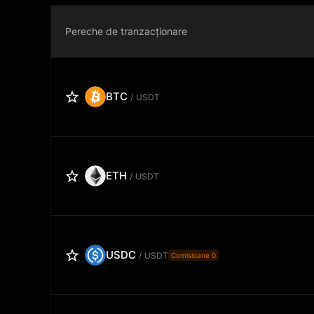
Pereche de tranzacționare
BTC
USDT
/
ETH
USDT
/
USDC
USDT
/
Comisioane 0