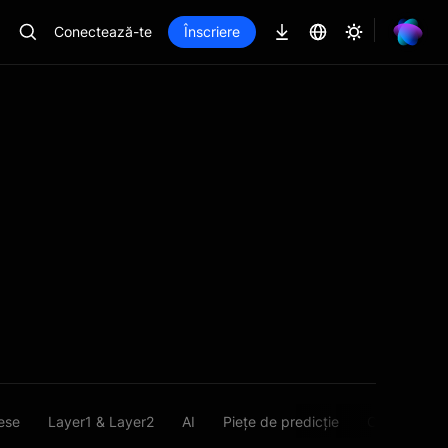
Conectează-te
Înscriere
ese
Layer1 & Layer2
AI
Piețe de predicție
ChainSpot