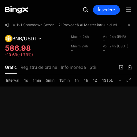
Înscriere
⚔️ 1v1 Showdown Sezonul 2! Provoacă AI Master într-un duel 1v1 și împarte un fond de premii de 4 000 000 USDT!
⚔️ 1v1 Showdown Sezonul 2! Provoacă AI Master într-un duel 1v1 și împarte un fond de premii de 4 000 000 USDT!
⚔️ 1v1 Showdown Sezonul 2! Provoacă AI Master într-un duel 1v1 și împarte un fond de premii de 4 000 000 USDT!
Maxim 24h
Vol. 24h (BNB)
BNB/USDT
--
--
586.98
Minim 24h
Vol. 24h (USDT)
--
--
-10.69(-1.79%)
Grafic
Registru de ordine
Info monedă
Știri
Interval
1s
1min
5min
15min
1h
4h
1Z
1Săpt.