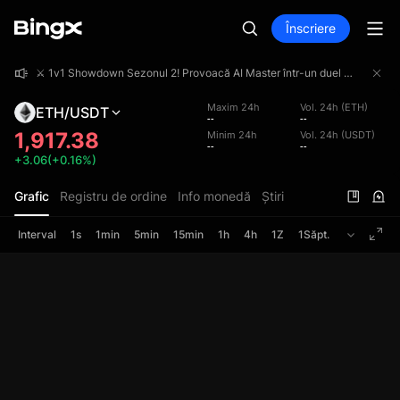
Înscriere
⚔️ 1v1 Showdown Sezonul 2! Provoacă AI Master într-un duel 1v1 și împarte un fond de premii de 4 000 000 USDT!
⚔️ 1v1 Showdown Sezonul 2! Provoacă AI Master într-un duel 1v1 și împarte un fond de premii de 4 000 000 USDT!
⚔️ 1v1 Showdown Sezonul 2! Provoacă AI Master într-un duel 1v1 și împarte un fond de premii de 4 000 000 USDT!
Maxim 24h
Vol. 24h (ETH)
ETH/USDT
--
--
1,917.38
Minim 24h
Vol. 24h (USDT)
--
--
+3.06(+0.16%)
Grafic
Registru de ordine
Info monedă
Știri
Interval
1s
1min
5min
15min
1h
4h
1Z
1Săpt.