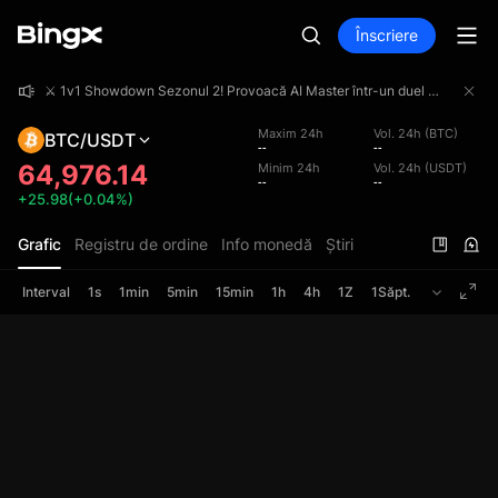
Înscriere
⚔️ 1v1 Showdown Sezonul 2! Provoacă AI Master într-un duel 1v1 și împarte un fond de premii de 4 000 000 USDT!
⚔️ 1v1 Showdown Sezonul 2! Provoacă AI Master într-un duel 1v1 și împarte un fond de premii de 4 000 000 USDT!
⚔️ 1v1 Showdown Sezonul 2! Provoacă AI Master într-un duel 1v1 și împarte un fond de premii de 4 000 000 USDT!
Maxim 24h
Vol. 24h (BTC)
BTC/USDT
--
--
64,976.14
Minim 24h
Vol. 24h (USDT)
--
--
+25.98(+0.04%)
Grafic
Registru de ordine
Info monedă
Știri
Interval
1s
1min
5min
15min
1h
4h
1Z
1Săpt.