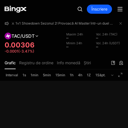
Înscriere
⚔️ 1v1 Showdown Sezonul 2! Provoacă AI Master într-un duel 1v1 și împarte un fond de premii de 4 000 000 USDT!
⚔️ 1v1 Showdown Sezonul 2! Provoacă AI Master într-un duel 1v1 și împarte un fond de premii de 4 000 000 USDT!
⚔️ 1v1 Showdown Sezonul 2! Provoacă AI Master într-un duel 1v1 și împarte un fond de premii de 4 000 000 USDT!
Maxim 24h
Vol. 24h (TAC)
TAC/USDT
--
--
0.00306
Minim 24h
Vol. 24h (USDT)
--
--
-0.0001(-3.47%)
Grafic
Registru de ordine
Info monedă
Știri
Interval
1s
1min
5min
15min
1h
4h
1Z
1Săpt.