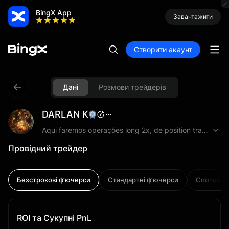
BingX App
Завантажити
Створити акаунт
Дані
Розмови трейдерів
DARLAN K
Aqui faremos operações long 2x, de position trade, somente em BITCOIN. -Darlan k
Провідний трейдер
Безстрокові ф’ючерси
Стандартні ф’ючерси
Спотовий
ROI та Сукупні PnL