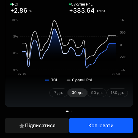
ROI
Сукупні PnL
+2.86
+383.64
%
USDT
10%
1K
500
5%
0
0%
-500
-5%
-1K
07-10
08-08
ROI
Сукупні PnL
7 дн.
30 дн.
90 дн.
180 дн.
Підписатися
Копіювати
Огляд
Позиції
Торги
Дані копітрейдерів
Історія п