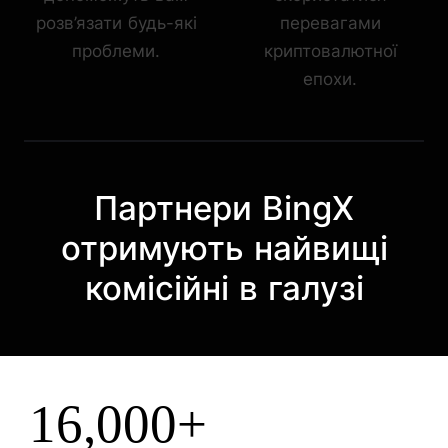
розв’язати будь-які
перевагами
проблеми.
криптовалютної
епохи.
Партнери BingX
отримують найвищі
комісійні в галузі
16,000+