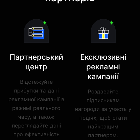
Партнерський
Ексклюзивні
центр
рекламні
кампанії
Відстежуйте
прибутки та дані
Роздавайте
рекламної кампанії в
підписникам
режимі реального
нагороди за участь у
часу, а також
подіях, щоб стати
переглядайте дані
найкращим
про ефективність
партнером.