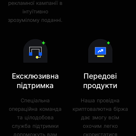
рекламної кампанії в
інтуїтивно
зрозумілому поданні.
Ексклюзивна
Передові
підтримка
продукти
Спеціальна
Наша провідна
операційна команда
криптовалютна біржа
та цілодобова
дає змогу всім
служба підтримки
охочим легко
допоможуть вам
скористатися