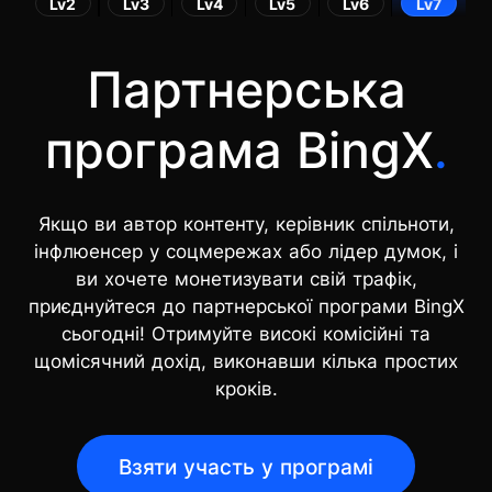
Lv2
Lv3
Lv4
Lv5
Lv6
Lv7
Партнерська
програма BingX
.
Якщо ви автор контенту, керівник спільноти,
інфлюенсер у соцмережах або лідер думок, і
ви хочете монетизувати свій трафік,
приєднуйтеся до партнерської програми BingX
сьогодні! Отримуйте високі комісійні та
щомісячний дохід, виконавши кілька простих
кроків.
Взяти участь у програмі