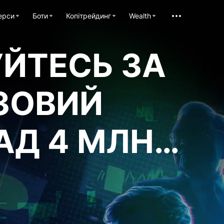
ерси
Боти
Копітрейдинг
Wealth
ЙТЕСЬ ЗА
ЗОВИЙ
АД 4 МЛН