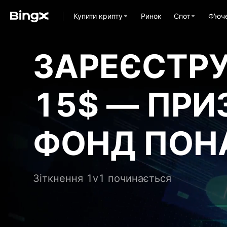
Купити крипту
Ринок
Спот
Ф'юч
ЗАРЕЄСТРУ
15$ — ПРИ
ФОНД ПОН
$!
Зіткнення 1v1 починається