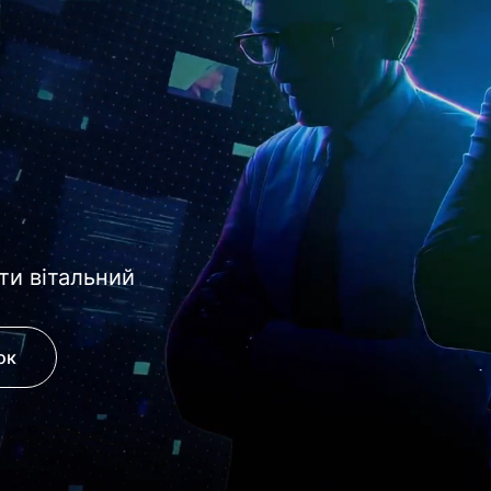
ти вітальний
ок